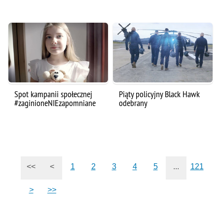
Spot kampanii społecznej
Piąty policyjny Black Hawk
#zaginioneNIEzapomniane
odebrany
<<
<
1
2
3
4
5
...
121
>
>>