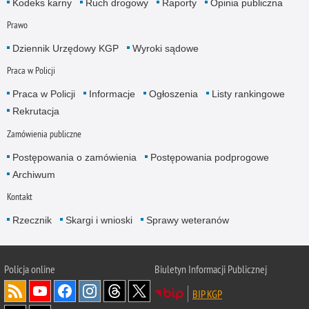
Kodeks karny
Ruch drogowy
Raporty
Opinia publiczna
Prawo
Dziennik Urzędowy KGP
Wyroki sądowe
Praca w Policji
Praca w Policji
Informacje
Ogłoszenia
Listy rankingowe
Rekrutacja
Zamówienia publiczne
Postępowania o zamówienia
Postępowania podprogowe
Archiwum
Kontakt
Rzecznik
Skargi i wnioski
Sprawy weteranów
Policja
online
Biuletyn Informacji Publicznej
BIP KGP