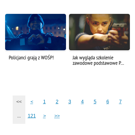
Policjanci grają z WOŚP!
Jak wygląda szkolenie
zawodowe podstawowe P…
<<
<
1
2
3
4
5
6
7
...
121
>
>>