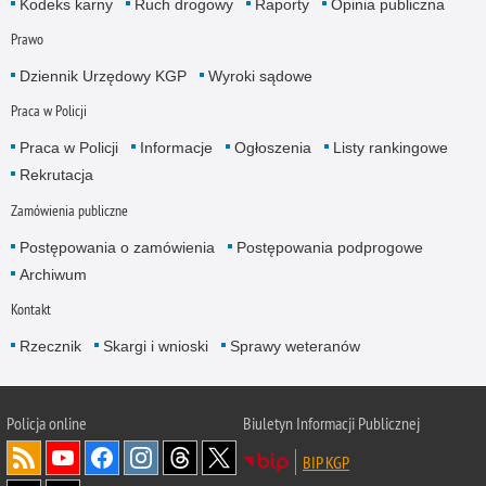
Kodeks karny
Ruch drogowy
Raporty
Opinia publiczna
Prawo
Dziennik Urzędowy KGP
Wyroki sądowe
Praca w Policji
Praca w Policji
Informacje
Ogłoszenia
Listy rankingowe
Rekrutacja
Zamówienia publiczne
Postępowania o zamówienia
Postępowania podprogowe
Archiwum
Kontakt
Rzecznik
Skargi i wnioski
Sprawy weteranów
Policja
online
Biuletyn Informacji Publicznej
BIP KGP