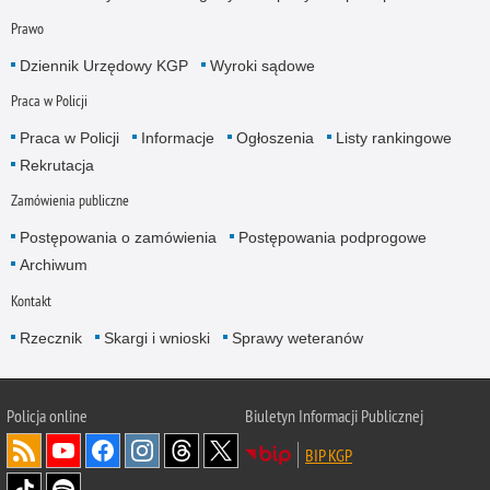
Prawo
Dziennik Urzędowy KGP
Wyroki sądowe
Praca w Policji
Praca w Policji
Informacje
Ogłoszenia
Listy rankingowe
Rekrutacja
Zamówienia publiczne
Postępowania o zamówienia
Postępowania podprogowe
Archiwum
Kontakt
Rzecznik
Skargi i wnioski
Sprawy weteranów
Policja
online
Biuletyn Informacji Publicznej
BIP KGP