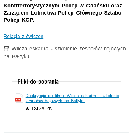
Kontrterrorystycznym Policji w Gdańsku oraz
Zarządem Lotnictwa Policji Głównego Sztabu
Policji KGP.
Relacja z ćwiczeń
Film
Wilcza eskadra - szkolenie zespołów bojowych
na Bałtyku
Pliki do pobrania
Deskrypcja do filmu: Wilcza eskadra - szkolenie
zespołów bojowych na Bałtyku
124.48 KB