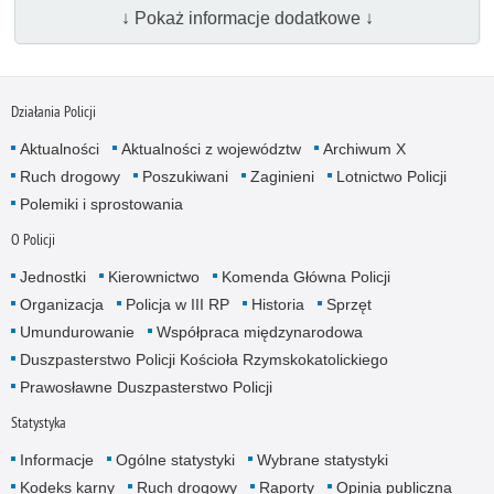
↓ Pokaż informacje dodatkowe ↓
Działania Policji
Aktualności
Aktualności z województw
Archiwum X
Ruch drogowy
Poszukiwani
Zaginieni
Lotnictwo Policji
Polemiki i sprostowania
O Policji
Jednostki
Kierownictwo
Komenda Główna Policji
Organizacja
Policja w III RP
Historia
Sprzęt
Umundurowanie
Współpraca międzynarodowa
Duszpasterstwo Policji Kościoła Rzymskokatolickiego
Prawosławne Duszpasterstwo Policji
Statystyka
Informacje
Ogólne statystyki
Wybrane statystyki
Kodeks karny
Ruch drogowy
Raporty
Opinia publiczna