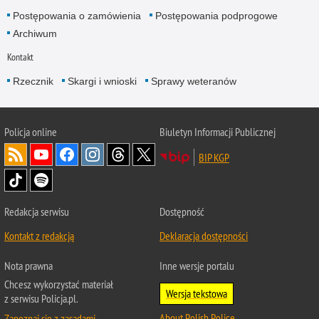
Postępowania o zamówienia
Postępowania podprogowe
Archiwum
Kontakt
Rzecznik
Skargi i wnioski
Sprawy weteranów
Policja
online
Biuletyn Informacji Publicznej
BIP KGP
Redakcja serwisu
Dostępność
Kontakt z redakcją
Deklaracja dostępności
Nota prawna
Inne wersje portalu
Chcesz wykorzystać materiał
Wersja tekstowa
z serwisu Policja.pl.
About Polish Police
Zapoznaj się z zasadami