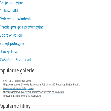
Akcje policyjne
Ciekawostki
Ćwiczenia i szkolenia
Przedsięwzięcia prewencyjne
Sport w Policji
Sprzęt policyjny
Uroczystości
#WspólnieBezpieczni
Popularne galerie
XVI TCCC Paramedyk 2023
Międzynarodowe Zawody Strzeleckie Policji w 100. Rocznicę Służby Kobiet w Policji
Komenda Główna Policji nocą
Międzynarodowe ćwiczenia kontrterrorystyczne na Podlasiu
Policyjne patrole konne na wybrzeżu
Popularne filmy