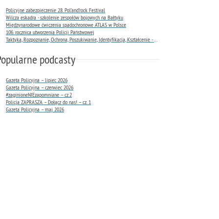
Policyjne zabezpieczenie 28. Pol’and’rock Festival
Wilcza eskadra - szkolenie zespołów bojowych na Bałtyku
Międzynarodowe ćwiczenia spadochronowe ATLAS w Polsce
106. rocznica utworzenia Policji Państwowej
Taktyka, Rozpoznanie, Ochrona, Poszukiwanie, Identyfikacja, Kształcenie - TROPIK-9
Popularne podcasty
Gazeta Policyjna – lipiec 2026
Gazeta Policyjna – czerwiec 2026
#zaginioneNIEzapomniane – cz.2
Policja ZAPRASZA – Dołącz do nas! – cz. 1
Gazeta Policyjna – maj 2026