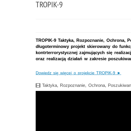
TROPIK-9
TROPIK-9 Taktyka, Rozpoznanie, Ochrona, Pos
długoterminowy projekt skierowany do funkcj
kontrterrorystycznej zajmujących się realiz
oraz realizacją działań w zakresie poszukiwań
Dowiedz się więcej o projekcie TROPIK-9 ►
Film
Taktyka, Rozpoznanie, Ochrona, Poszukiwanie