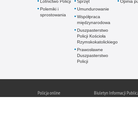
Lotnictwo Policji
Sprzęt
Opinia p
Polemiki i
Umundurowanie
sprostowania
Współpraca
międzynarodowa
Duszpasterstwo
Policji Kościoła
Rzymskokatolickiego
Prawosławne
Duszpasterstwo
Policji
Policja
online
Biuletyn Informacji Public
BIP KGP