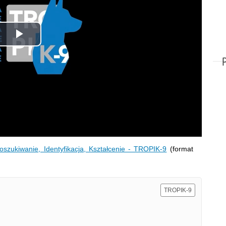
Odtwórz
wideo
oszukiwanie, Identyfikacja, Kształcenie - TROPIK-9
(format
TROPIK-9