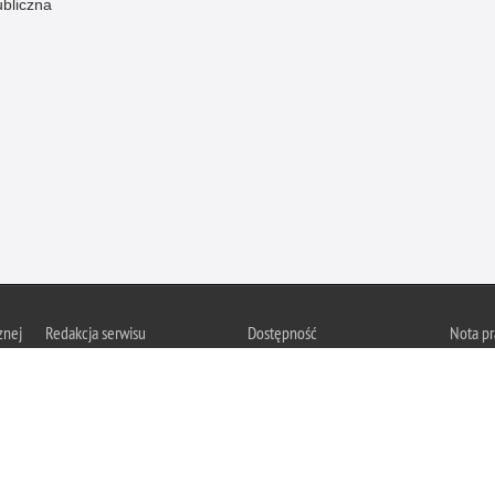
ubliczna
znej
Redakcja serwisu
Dostępność
Nota p
Chcesz 
Kontakt z redakcją
Deklaracja dostępności
z serwis
Zapozna
Polityk