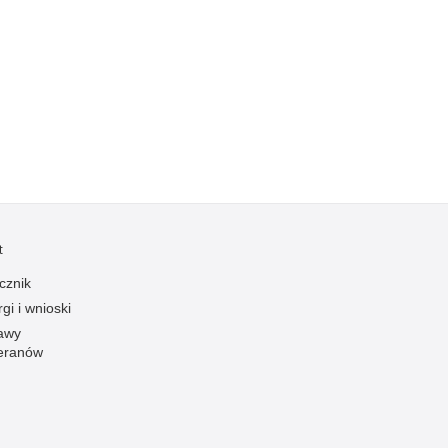
t
cznik
gi i wnioski
awy
eranów