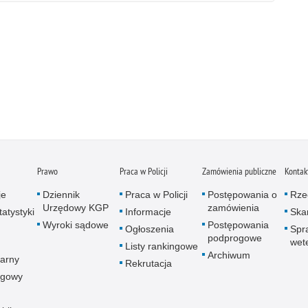
Prawo
Praca w Policji
Zamówienia publiczne
Kontak
je
Dziennik
Praca w Policji
Postępowania o
Rze
Urzędowy KGP
zamówienia
atystyki
Informacje
Skar
Wyroki sądowe
Postępowania
Ogłoszenia
Spr
podprogowe
wet
Listy rankingowe
Archiwum
arny
Rekrutacja
ogowy