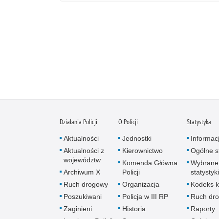
Działania Policji
O Policji
Statystyka
Aktualności
Jednostki
Informac
Aktualności z
Kierownictwo
Ogólne st
województw
Komenda Główna
Wybrane
Archiwum X
Policji
statystyki
Ruch drogowy
Organizacja
Kodeks k
Poszukiwani
Policja w III RP
Ruch dr
Zaginieni
Historia
Raporty