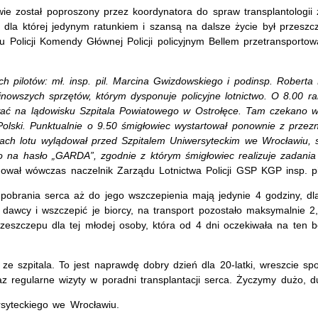
wie został poproszony przez koordynatora do spraw transplantologi
 dla której jedynym ratunkiem i szansą na dalsze życie był przeszc
bu Policji Komendy Głównej Policji policyjnym Bellem przetransportow
 pilotów: mł. insp. pil. Marcina Gwizdowskiego i podinsp. Roberta
nowszych sprzętów, którym dysponuje policyjne lotnictwo. O 8.00 ra
wać na lądowisku Szpitala Powiatowego w Ostrołęce. Tam czekano w
u Polski. Punktualnie o 9.50 śmigłowiec wystartował ponownie z pr
ch lotu wylądował przed Szpitalem Uniwersyteckim we Wrocławiu, s
 na hasło „GARDA”, zgodnie z którym śmigłowiec realizuje zadani
ował wówczas naczelnik Zarządu Lotnictwa Policji GSP KGP insp. pil
obrania serca aż do jego wszczepienia mają jedynie 4 godziny, dlat
e dawcy i wszczepić je biorcy, na transport pozostało maksymalnie 2
szczepu dla tej młodej osoby, która od 4 dni oczekiwała na ten bez
ze szpitala. To jest naprawdę dobry dzień dla 20-latki, wreszcie spo
oraz regularne wizyty w poradni transplantacji serca. Życzymy dużo, 
rsyteckiego we Wrocławiu.