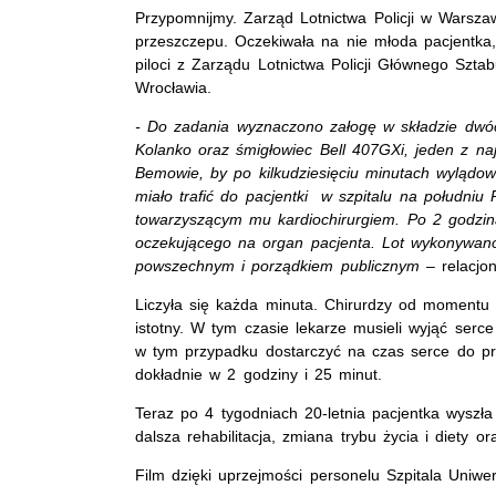
Przypomnijmy. Zarząd Lotnictwa Policji w Warsza
przeszczepu. Oczekiwała na nie młoda pacjentka,
piloci z Zarządu Lotnictwa Policji Głównego Szta
Wrocławia.
- Do zadania wyznaczono załogę w składzie dwóch
Kolanko oraz śmigłowiec Bell 407GXi, jeden z naj
Bemowie, by po kilkudziesięciu minutach wylądo
miało trafić do pacjentki w szpitalu na południ
towarzyszącym mu kardiochirurgiem. Po 2 godzina
oczekującego na organ pacjenta. Lot wykonywano
powszechnym i porządkiem publicznym
– relacjon
Liczyła się każda minuta. Chirurdzy od momentu p
istotny. W tym czasie lekarze musieli wyjąć serc
w tym przypadku dostarczyć na czas serce do prze
dokładnie w 2 godziny i 25 minut.
Teraz po 4 tygodniach 20-letnia pacjentka wyszła 
dalsza rehabilitacja, zmiana trybu życia i diety 
Film dzięki uprzejmości personelu Szpitala Uniwe