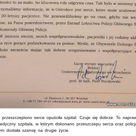
rej przeszczepiono serce opuściła szpital. Czuje się dobrze. To nap
l medyczny szpitala, w którym dokonano przeszczepu serca oraz poli
ym dostała szansę na drugie życie.