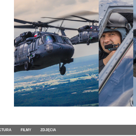
KTURA
FILMY
ZDJĘCIA