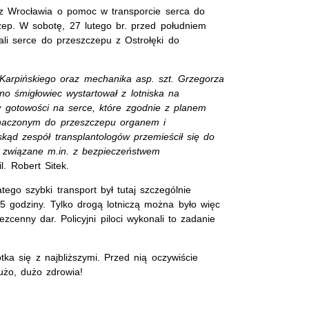
i z Wrocławia o pomoc w transporcie serca do
zep. W sobotę, 27 lutego br. przed południem
ali serce do przeszczepu z Ostrołęki do
 Karpińskiego oraz mechanika asp. szt. Grzegorza
no śmigłowiec wystartował z lotniska na
 gotowości na serce, które zgodnie z planem
zeznaczonym do przeszczepu organem i
kąd zespół transplantologów przemieścił się do
a związane m.in. z bezpieczeństwem
. Robert Sitek.
ego szybki transport był tutaj szczególnie
,5 godziny. Tylko drogą lotniczą można było więc
cenny dar. Policyjni piloci wykonali to zadanie
tka się z najbliższymi. Przed nią oczywiście
dużo, dużo zdrowia!