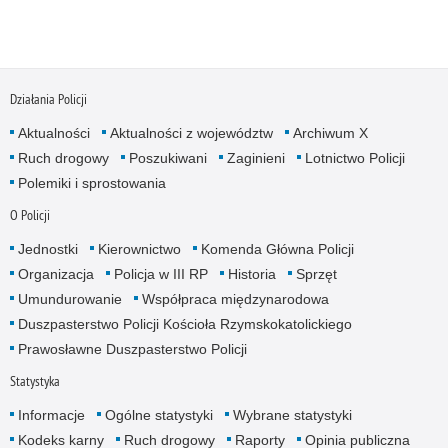
Działania Policji
Aktualności
Aktualności z województw
Archiwum X
Ruch drogowy
Poszukiwani
Zaginieni
Lotnictwo Policji
Polemiki i sprostowania
O Policji
Jednostki
Kierownictwo
Komenda Główna Policji
Organizacja
Policja w III RP
Historia
Sprzęt
Umundurowanie
Współpraca międzynarodowa
Duszpasterstwo Policji Kościoła Rzymskokatolickiego
Prawosławne Duszpasterstwo Policji
Statystyka
Informacje
Ogólne statystyki
Wybrane statystyki
Kodeks karny
Ruch drogowy
Raporty
Opinia publiczna