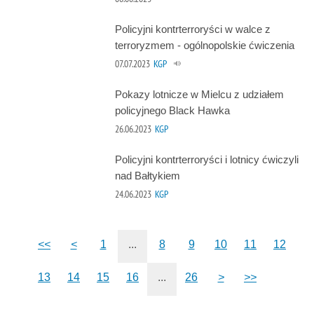
Policyjni kontrterroryści w walce z
terroryzmem - ogólnopolskie ćwiczenia
07.07.2023
KGP
Pokazy lotnicze w Mielcu z udziałem
policyjnego Black Hawka
26.06.2023
KGP
Policyjni kontrterroryści i lotnicy ćwiczyli
nad Bałtykiem
24.06.2023
KGP
<<
<
1
...
8
9
10
11
12
13
14
15
16
...
26
>
>>