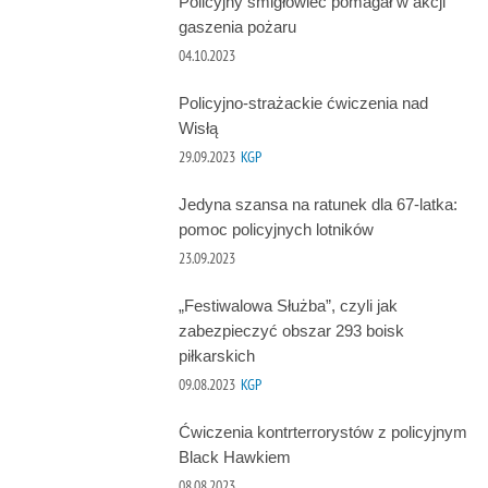
Policyjny śmigłowiec pomagał w akcji
gaszenia pożaru
04.10.2023
Policyjno-strażackie ćwiczenia nad
Wisłą
29.09.2023
KGP
Jedyna szansa na ratunek dla 67-latka:
pomoc policyjnych lotników
23.09.2023
„Festiwalowa Służba”, czyli jak
zabezpieczyć obszar 293 boisk
piłkarskich
09.08.2023
KGP
Ćwiczenia kontrterrorystów z policyjnym
Black Hawkiem
08.08.2023