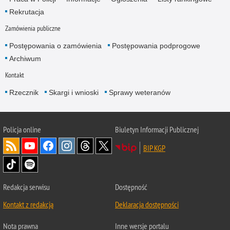
Rekrutacja
Zamówienia publiczne
Postępowania o zamówienia
Postępowania podprogowe
Archiwum
Kontakt
Rzecznik
Skargi i wnioski
Sprawy weteranów
Policja
online
Biuletyn Informacji Publicznej
BIP KGP
Redakcja serwisu
Dostępność
Kontakt z redakcją
Deklaracja dostępności
Nota prawna
Inne wersje portalu