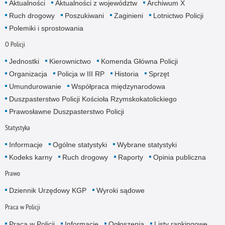
Aktualności
Aktualności z województw
Archiwum X
Ruch drogowy
Poszukiwani
Zaginieni
Lotnictwo Policji
Polemiki i sprostowania
O Policji
Jednostki
Kierownictwo
Komenda Główna Policji
Organizacja
Policja w III RP
Historia
Sprzęt
Umundurowanie
Współpraca międzynarodowa
Duszpasterstwo Policji Kościoła Rzymskokatolickiego
Prawosławne Duszpasterstwo Policji
Statystyka
Informacje
Ogólne statystyki
Wybrane statystyki
Kodeks karny
Ruch drogowy
Raporty
Opinia publiczna
Prawo
Dziennik Urzędowy KGP
Wyroki sądowe
Praca w Policji
Praca w Policji
Informacje
Ogłoszenia
Listy rankingowe