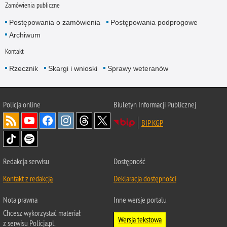
Zamówienia publiczne
Postępowania o zamówienia
Postępowania podprogowe
Archiwum
Kontakt
Rzecznik
Skargi i wnioski
Sprawy weteranów
Policja
online
Biuletyn Informacji Publicznej
BIP KGP
Redakcja serwisu
Dostępność
Kontakt z redakcją
Deklaracja dostępności
Nota prawna
Inne wersje portalu
Chcesz wykorzystać materiał
Wersja tekstowa
z serwisu Policja.pl.