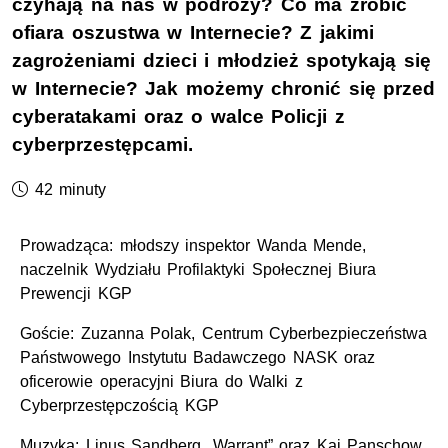
czyhają na nas w podróży? Co ma zrobić
ofiara oszustwa w Internecie? Z jakimi
zagrożeniami dzieci i młodzież spotykają się
w Internecie? Jak możemy chronić się przed
cyberatakami oraz o walce Policji z
cyberprzestępcami.
Czas trwania podcastu:
42 minuty
Prowadząca: młodszy inspektor Wanda Mende,
naczelnik Wydziału Profilaktyki Społecznej Biura
Prewencji KGP
Goście: Zuzanna Polak, Centrum Cyberbezpieczeństwa
Państwowego Instytutu Badawczego NASK oraz
oficerowie operacyjni Biura do Walki z
Cyberprzestępczością KGP
Muzyka: Linus Sandberg „
Warrant
” oraz Kai Panschow,