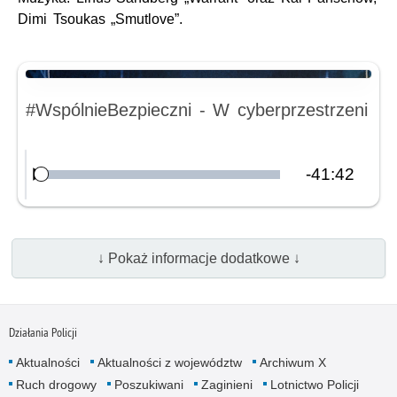
Dimi Tsoukas „Smutlove”.
Nagranie audio
#WspólnieBezpieczni - W cyberprzestrzeni
Pozostały
-
41:42
Załadowany
:
Odtwórz
0.00%
czas
↓ Pokaż informacje dodatkowe ↓
Działania Policji
Aktualności
Aktualności z województw
Archiwum X
Ruch drogowy
Poszukiwani
Zaginieni
Lotnictwo Policji