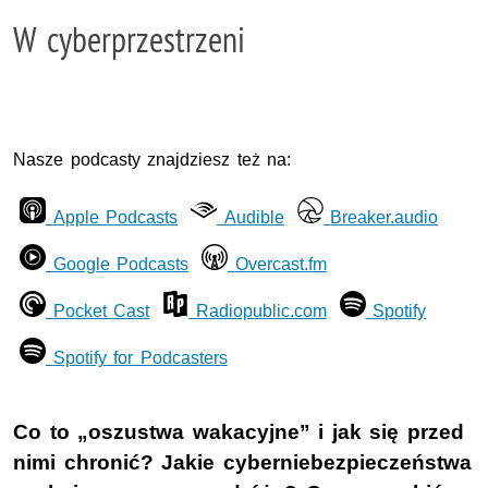
W cyberprzestrzeni
Nasze podcasty znajdziesz też na:
Apple Podcasts
Audible
Breaker.audio
Google Podcasts
Overcast.fm
Pocket Cast
Radiopublic.com
Spotify
Spotify for Podcasters
Co to „oszustwa wakacyjne” i jak się przed
nimi chronić? Jakie cyberniebezpieczeństwa