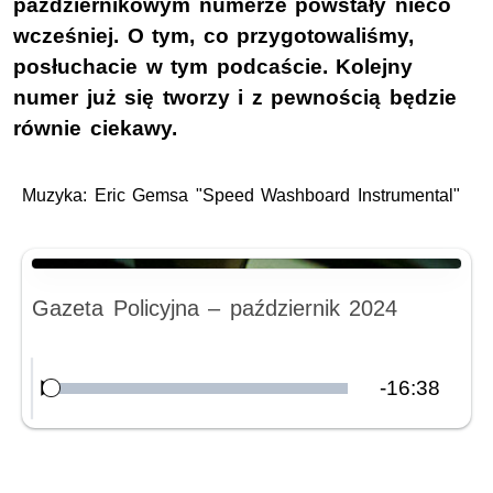
październikowym numerze powstały nieco
wcześniej. O tym, co przygotowaliśmy,
posłuchacie w tym podcaście. Kolejny
numer już się tworzy i z pewnością będzie
równie ciekawy.
Muzyka:
Eric Gemsa "Speed Washboard Instrumental"
Nagranie audio
Gazeta Policyjna – październik 2024
Pozostały
-
16:38
Załadowany
:
Odtwórz
0.00%
czas