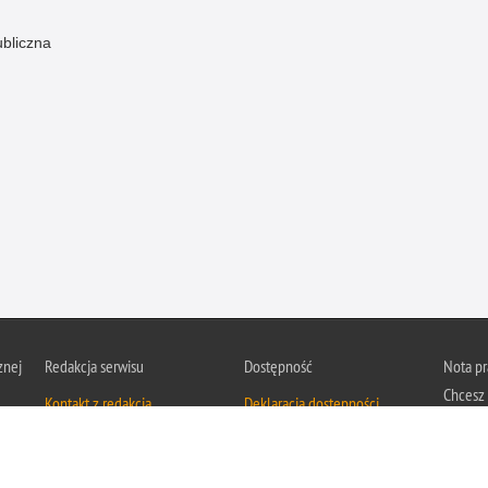
ubliczna
znej
Redakcja serwisu
Dostępność
Nota p
Chcesz 
Kontakt z redakcją
Deklaracja dostępności
z serwis
Zapozna
Polityk