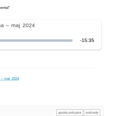
ental
"
na – maj 2024
Pozostały
-
15:35
czas
a – maj 2024
gazeta policyjna
podcasty