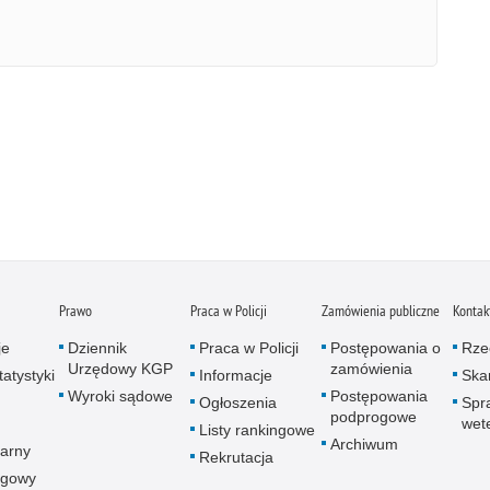
Prawo
Praca w Policji
Zamówienia publiczne
Kontak
je
Dziennik
Praca w Policji
Postępowania o
Rze
Urzędowy KGP
zamówienia
atystyki
Informacje
Skar
Wyroki sądowe
Postępowania
Ogłoszenia
Spr
podprogowe
wet
Listy rankingowe
Archiwum
arny
Rekrutacja
ogowy