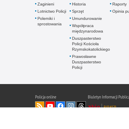
Zaginieni
Historia
Raporty
Lotnictwo Policji
Sprzęt
Opinia p
Polemiki i
Umundurowanie
sprostowania
Współpraca
międzynarodowa
Duszpasterstwo
Policji Kościoła
Rzymskokatolickiego
Prawosławne
Duszpasterstwo
Policji
Policja
online
Biuletyn Informacji Public
BIP KGP