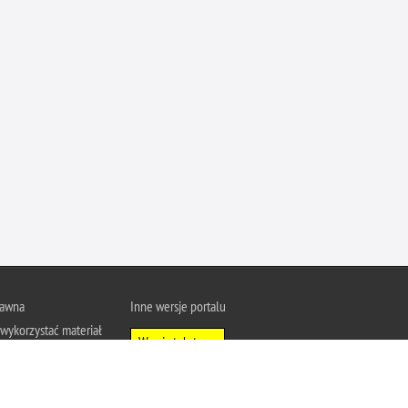
rawna
Inne wersje portalu
wykorzystać materiał
Wersja tekstowa
u Policja.pl.
About Polish Police
j się z zasadami
a prywatności