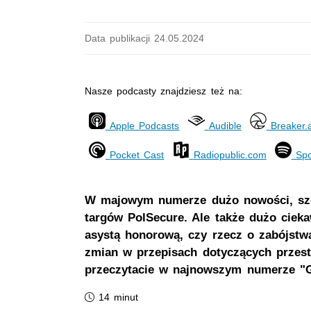
Data publikacji 24.05.2024
Nasze podcasty znajdziesz też na:
Apple Podcasts
Audible
Breaker.
Pocket Cast
Radiopublic.com
Spo
W majowym numerze dużo nowości, szcze
targów PolSecure. Ale także dużo cieka
asystą honorową, czy rzecz o zabójstwa
zmian w przepisach dotyczących przes
przeczytacie w najnowszym numerze "Ga
Czas trwania podcastu:
14 minut