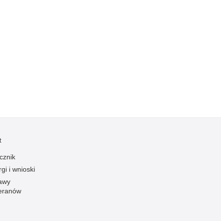
t
cznik
gi i wnioski
awy
eranów