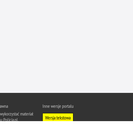
rawna
Inne wersje portalu
wykorzystać materiał
Wersja tekstowa
u Policja.pl.
About Polish Police
j się z zasadami