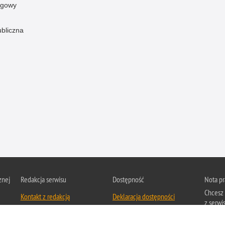
ogowy
ubliczna
znej
Redakcja serwisu
Dostępność
Nota p
Chcesz 
Kontakt z redakcją
Deklaracja dostępności
z serwis
Zapozna