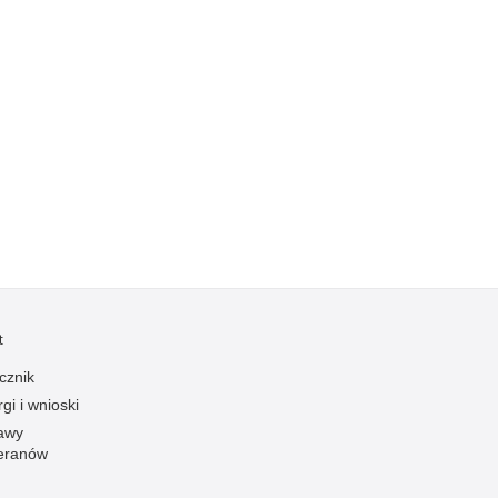
t
cznik
gi i wnioski
awy
eranów