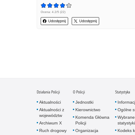
Ocena: 4.2/5 (22)
Udostępnij
Udostępnij
Działania Policji
O Policji
Statystyka
Aktualności
Jednostki
Informac
Aktualności z
Kierownictwo
Ogólne st
województw
Komenda Główna
Wybrane
Archiwum X
Policji
statystyki
Ruch drogowy
Organizacja
Kodeks k