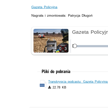
Gazeta Policyjna
Nagrała i zmontowała: Patrycja Długoń
Nagranie audio
Gazeta Policy
Załadowany
:
Odtwórz
1.90%
Pliki do pobrania
Transkrypcja podcastu: Gazeta Policyjn
22.78 KB