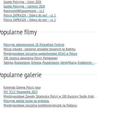
Gazeta Policyjna – lipiec 2026
Gazeta Policyjna – czerwiec 2026
#zaginioneNIEzapomniane – cz.2
Policja ZAPRASZA – Dołącz do nas! – cz. 1
Policja ZAPRASZA – Dołącz do nas! – cz. 2
Popularne filmy
Policyjne zabezpieczenie 28. Pol’and’rock Festival
Wilcza eskadra - szkolenie zespołów bojowych na Bałtyku
Międzynarodowe ćwiczenia spadochronowe ATLAS w Polsce
106. rocznica utworzenia Policji Państwowej
Taktyka, Rozpoznanie, Ochrona, Poszukiwanie, Identyfikacja, Kształcenie - TROPIK-9
Popularne galerie
Komenda Główna Policji nocą
XVI TCCC Paramedyk 2023
Międzynarodowe Zawody Strzeleckie Policji w 100. Rocznicę Służby Kobiet w Policji
Policyjne patrole konne na wybrzeżu
Międzynarodowe ćwiczenia kontrterrorystyczne na Podlasiu