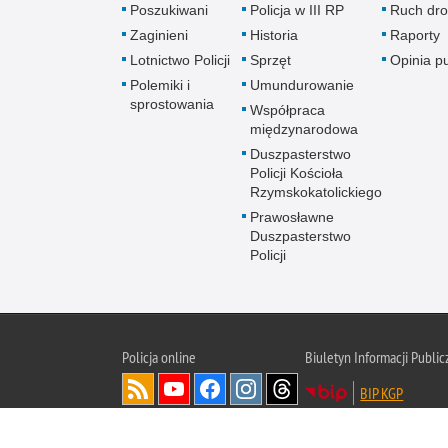
Poszukiwani
Policja w III RP
Ruch dr
Zaginieni
Historia
Raporty
Lotnictwo Policji
Sprzęt
Opinia p
Polemiki i
Umundurowanie
sprostowania
Współpraca
międzynarodowa
Duszpasterstwo
Policji Kościoła
Rzymskokatolickiego
Prawosławne
Duszpasterstwo
Policji
Policja
online
Biuletyn Informacji Public
BIP KGP