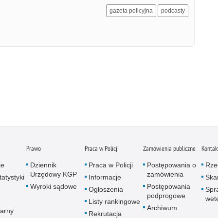
gazeta policyjna
podcasty
Prawo
Praca w Policji
Zamówienia publiczne
Kontak
je
Dziennik
Praca w Policji
Postępowania o
Rze
Urzędowy KGP
zamówienia
atystyki
Informacje
Skar
Wyroki sądowe
Postępowania
Ogłoszenia
Spr
podprogowe
wet
Listy rankingowe
Archiwum
arny
Rekrutacja