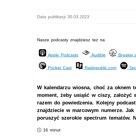
Data publikacji 30.03.2023
Nasze podcasty znajdziesz też na:
Apple Podcasts
Audible
Breaker.
Pocket Cast
Radiopublic.com
Spo
W kalendarzu wiosna, choć za oknem to 
moment, żeby usiąść w ciszy, założyć
razem do powiedzenia. Kolejny podcast
znajdziecie w marcowym numerze. Jak z
poruszyć szerokie spectrum tematów. Ni
Czas trwania podcastu:
16 minut