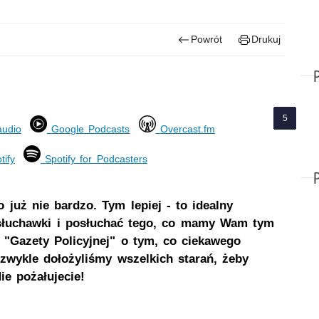
Powrót
Drukuj
audio
Google Podcasts
Overcast.fm
tify
Spotify for Podcasters
już nie bardzo. Tym lepiej - to idealny
 słuchawki i posłuchać tego, co mamy Wam tym
 "Gazety Policyjnej" o tym, co ciekawego
wykle dołożyliśmy wszelkich starań, żeby
e pożałujecie!