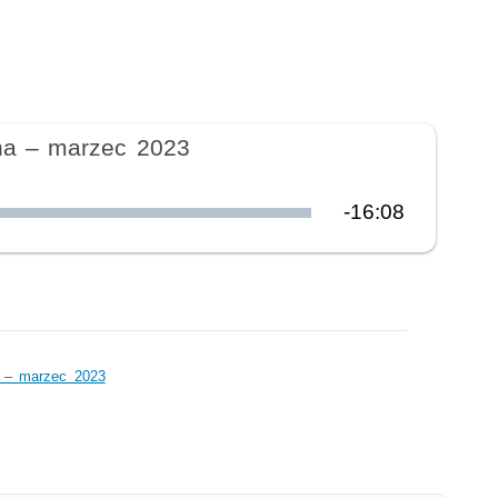
jna – marzec 2023
Pozostały
-
16:08
czas
a – marzec 2023