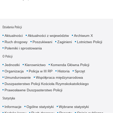
Działania Policji
Aktualności
Aktualności z województw
Archiwum X
Ruch drogowy
Poszukiwani
Zaginieni
Lotnictwo Policji
Polemiki i sprostowania
O Policji
Jednostki
Kierownictwo
Komenda Główna Policji
Organizacja
Policja w III RP
Historia
Sprzęt
Umundurowanie
Współpraca międzynarodowa
Duszpasterstwo Policji Kościoła Rzymskokatolickiego
Prawosławne Duszpasterstwo Policji
Statystyka
Informacje
Ogólne statystyki
Wybrane statystyki
Kodeks karny
Ruch drogowy
Raporty
Opinia publiczna