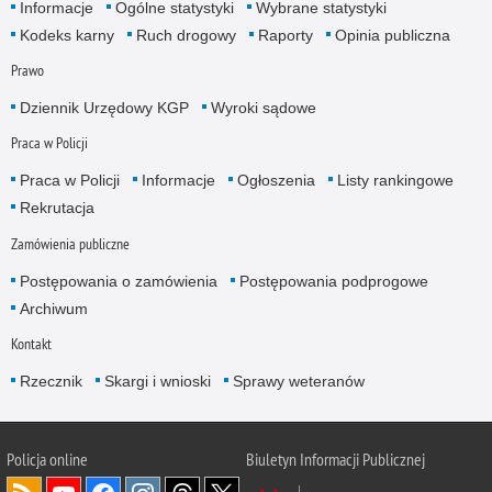
Informacje
Ogólne statystyki
Wybrane statystyki
Kodeks karny
Ruch drogowy
Raporty
Opinia publiczna
Prawo
Dziennik Urzędowy KGP
Wyroki sądowe
Praca w Policji
Praca w Policji
Informacje
Ogłoszenia
Listy rankingowe
Rekrutacja
Zamówienia publiczne
Postępowania o zamówienia
Postępowania podprogowe
Archiwum
Kontakt
Rzecznik
Skargi i wnioski
Sprawy weteranów
Policja
online
Biuletyn Informacji Publicznej