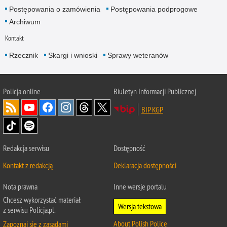
Postępowania o zamówienia
Postępowania podprogowe
Archiwum
Kontakt
Rzecznik
Skargi i wnioski
Sprawy weteranów
Policja
online
Biuletyn Informacji Publicznej
BIP KGP
Redakcja serwisu
Dostępność
Kontakt z redakcją
Deklaracja dostępności
Nota prawna
Inne wersje portalu
Chcesz wykorzystać materiał
Wersja tekstowa
z serwisu Policja.pl.
About Polish Police
Zapoznaj się z zasadami