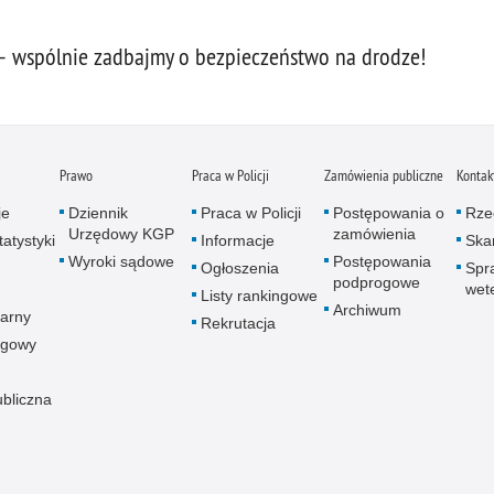
– wspólnie zadbajmy o bezpieczeństwo na drodze!
Prawo
Praca w Policji
Zamówienia publiczne
Kontak
je
Dziennik
Praca w Policji
Postępowania o
Rze
Urzędowy KGP
zamówienia
atystyki
Informacje
Skar
Wyroki sądowe
Postępowania
Ogłoszenia
Spr
podprogowe
wet
Listy rankingowe
Archiwum
arny
Rekrutacja
ogowy
ubliczna