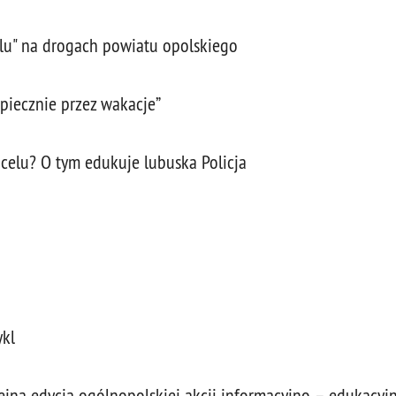
elu" na drogach powiatu opolskiego
piecznie przez wakacje”
celu? O tym edukuje lubuska Policja
ykl
a edycja ogólnopolskiej akcji informacyjno – edukacyjn