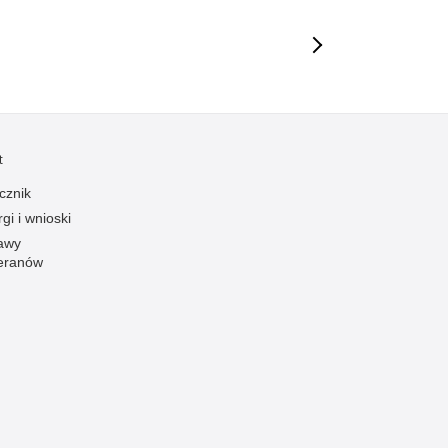
t
cznik
gi i wnioski
awy
eranów