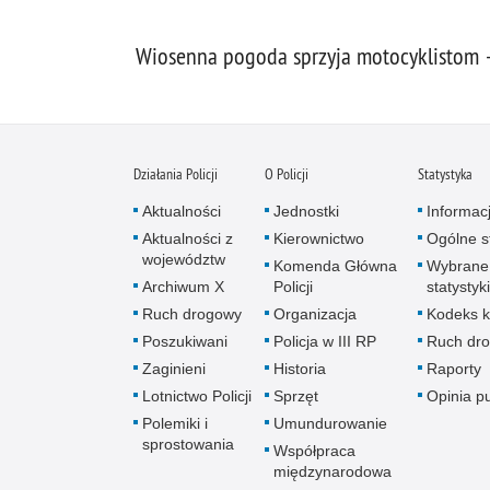
Wiosenna pogoda sprzyja motocyklistom 
Działania Policji
O Policji
Statystyka
Aktualności
Jednostki
Informac
Aktualności z
Kierownictwo
Ogólne st
województw
Komenda Główna
Wybrane
Archiwum X
Policji
statystyki
Ruch drogowy
Organizacja
Kodeks k
Poszukiwani
Policja w III RP
Ruch dr
Zaginieni
Historia
Raporty
Lotnictwo Policji
Sprzęt
Opinia p
Polemiki i
Umundurowanie
sprostowania
Współpraca
międzynarodowa