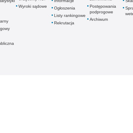
atystyki
Informacje
Skar
Wyroki sądowe
Postępowania
Ogłoszenia
Spr
podprogowe
wet
Listy rankingowe
Archiwum
arny
Rekrutacja
ogowy
ubliczna
znej
Redakcja serwisu
Dostępność
Nota p