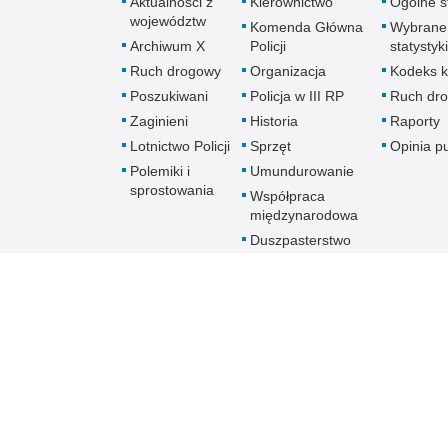
Aktualności z
Kierownictwo
Ogólne st
województw
Komenda Główna
Wybrane
Archiwum X
Policji
statystyki
Ruch drogowy
Organizacja
Kodeks k
Poszukiwani
Policja w III RP
Ruch dr
Zaginieni
Historia
Raporty
Lotnictwo Policji
Sprzęt
Opinia p
Polemiki i
Umundurowanie
sprostowania
Współpraca
międzynarodowa
Duszpasterstwo
Policji Kościoła
Rzymskokatolickiego
Prawosławne
Duszpasterstwo
Policji
Policja
online
Biuletyn Informacji Public