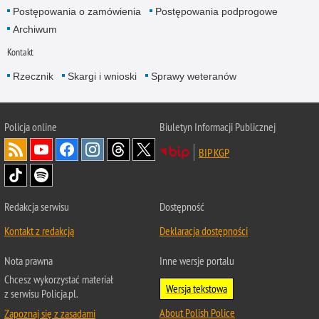
Postępowania o zamówienia
Postępowania podprogowe
Archiwum
Kontakt
Rzecznik
Skargi i wnioski
Sprawy weteranów
Policja
online
Biuletyn Informacji Publicznej
BIP KGP
Redakcja serwisu
Dostępność
Kontakt z redakcją
Deklaracja dostępności
Nota prawna
Inne wersje portalu
Chcesz wykorzystać materiał
Wersja tekstowa
z serwisu Policja.pl.
About Polish Police
Zapoznaj się z zasadami