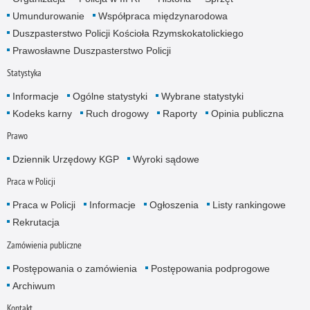
Umundurowanie
Współpraca międzynarodowa
Duszpasterstwo Policji Kościoła Rzymskokatolickiego
Prawosławne Duszpasterstwo Policji
Statystyka
Informacje
Ogólne statystyki
Wybrane statystyki
Kodeks karny
Ruch drogowy
Raporty
Opinia publiczna
Prawo
Dziennik Urzędowy KGP
Wyroki sądowe
Praca w Policji
Praca w Policji
Informacje
Ogłoszenia
Listy rankingowe
Rekrutacja
Zamówienia publiczne
Postępowania o zamówienia
Postępowania podprogowe
Archiwum
Kontakt