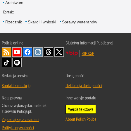
Archiwum
Kontakt
Rzecznik
Skargi i wnioski
Sprawy weteranów
Policja
online
Biuletyn Informacji Publicznej
BIP KGP
Redakcja serwisu
Dostępność
Kontakt z redakcją
Deklaracja dostępności
Nota prawna
Inne wersje portalu
Chcesz wykorzystać materiał
Wersja tekstowa
z serwisu Policja.pl.
About Polish Police
Zapoznaj się z zasadami
Polityka prywatności