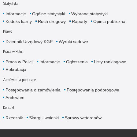
Statystyka
Informacje
Ogólne statystyki
Wybrane statystyki
Kodeks karny
Ruch drogowy
Raporty
Opinia publiczna
Prawo
Dziennik Urzędowy KGP
Wyroki sądowe
Praca w Policji
Praca w Policji
Informacje
Ogłoszenia
Listy rankingowe
Rekrutacja
Zamówienia publiczne
Postępowania o zamówienia
Postępowania podprogowe
Archiwum
Kontakt
Rzecznik
Skargi i wnioski
Sprawy weteranów