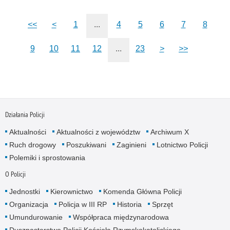
<<
<
1
...
4
5
6
7
8
9
10
11
12
...
23
>
>>
Działania Policji
Aktualności
Aktualności z województw
Archiwum X
Ruch drogowy
Poszukiwani
Zaginieni
Lotnictwo Policji
Polemiki i sprostowania
O Policji
Jednostki
Kierownictwo
Komenda Główna Policji
Organizacja
Policja w III RP
Historia
Sprzęt
Umundurowanie
Współpraca międzynarodowa
Duszpasterstwo Policji Kościoła Rzymskokatolickiego