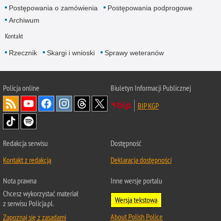
Postępowania o zamówienia
Postępowania podprogowe
Archiwum
Kontakt
Rzecznik
Skargi i wnioski
Sprawy weteranów
Policja
online
Biuletyn Informacji Publicznej
BIP KGP
Redakcja serwisu
Dostępność
Kontakt z redakcją
Deklaracja dostępności
Nota prawna
Inne wersje portalu
Chcesz wykorzystać materiał
Wersja tekstowa
z serwisu Policja.pl.
About Polish Police
Zapoznaj się z zasadami