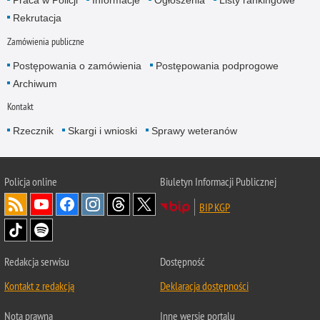
Praca w Policji
Informacje
Ogłoszenia
Listy rankingowe
Rekrutacja
Zamówienia publiczne
Postępowania o zamówienia
Postępowania podprogowe
Archiwum
Kontakt
Rzecznik
Skargi i wnioski
Sprawy weteranów
Policja
online
Biuletyn Informacji Publicznej
BIP KGP
Redakcja serwisu
Dostępność
Kontakt z redakcją
Deklaracja dostępności
Nota prawna
Inne wersje portalu