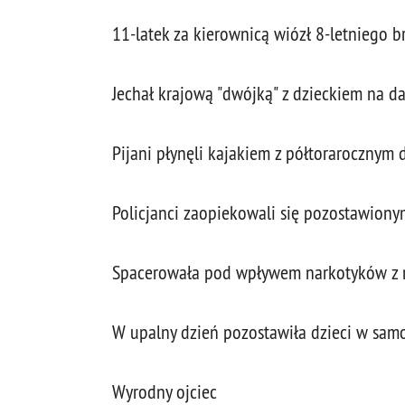
11-latek za kierownicą wiózł 8-letniego b
Jechał krajową "dwójką" z dzieckiem na d
Pijani płynęli kajakiem z półtorarocznym
Policjanci zaopiekowali się pozostawiony
Spacerowała pod wpływem narkotyków z 
W upalny dzień pozostawiła dzieci w sam
Wyrodny ojciec