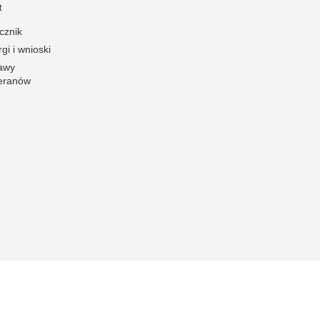
t
cznik
gi i wnioski
awy
eranów