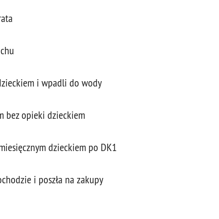
rata
achu
 dzieckiem i wpadli do wody
m bez opieki dzieckiem
miesięcznym dzieckiem po DK1
ochodzie i poszła na zakupy