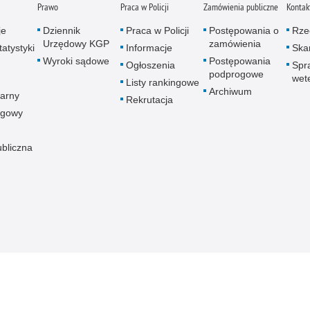
Prawo
Praca w Policji
Zamówienia publiczne
Kontak
je
Dziennik
Praca w Policji
Postępowania o
Rze
Urzędowy KGP
zamówienia
atystyki
Informacje
Skar
Wyroki sądowe
Postępowania
Ogłoszenia
Spr
podprogowe
wet
Listy rankingowe
Archiwum
arny
Rekrutacja
ogowy
ubliczna