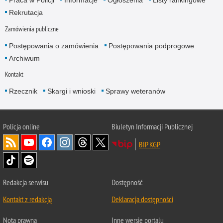
Praca w Policji
Informacje
Ogłoszenia
Listy rankingowe
Rekrutacja
Zamówienia publiczne
Postępowania o zamówienia
Postępowania podprogowe
Archiwum
Kontakt
Rzecznik
Skargi i wnioski
Sprawy weteranów
Policja
online
Biuletyn Informacji Publicznej
BIP KGP
Redakcja serwisu
Dostępność
Kontakt z redakcją
Deklaracja dostępności
Nota prawna
Inne wersje portalu