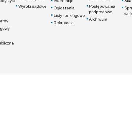
atystyki
Informacje
Skar
Wyroki sądowe
Postępowania
Ogłoszenia
Spr
podprogowe
wet
Listy rankingowe
Archiwum
arny
Rekrutacja
ogowy
ubliczna
znej
Redakcja serwisu
Dostępność
Nota p