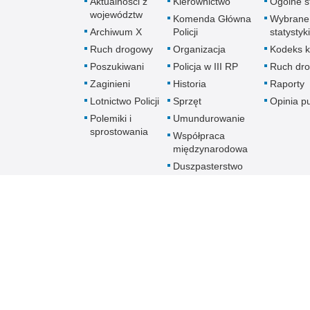
Aktualności z
Kierownictwo
Ogólne st
województw
Komenda Główna
Wybrane
Archiwum X
Policji
statystyki
Ruch drogowy
Organizacja
Kodeks k
Poszukiwani
Policja w III RP
Ruch dr
Zaginieni
Historia
Raporty
Lotnictwo Policji
Sprzęt
Opinia p
Polemiki i
Umundurowanie
sprostowania
Współpraca
międzynarodowa
Duszpasterstwo
Policji Kościoła
Rzymskokatolickiego
Prawosławne
Duszpasterstwo
Policji
Policja
online
Biuletyn Informacji Public