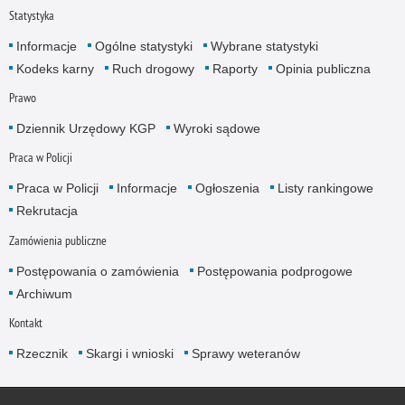
Statystyka
Informacje
Ogólne statystyki
Wybrane statystyki
Kodeks karny
Ruch drogowy
Raporty
Opinia publiczna
Prawo
Dziennik Urzędowy KGP
Wyroki sądowe
Praca w Policji
Praca w Policji
Informacje
Ogłoszenia
Listy rankingowe
Rekrutacja
Zamówienia publiczne
Postępowania o zamówienia
Postępowania podprogowe
Archiwum
Kontakt
Rzecznik
Skargi i wnioski
Sprawy weteranów