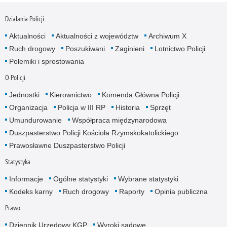
Działania Policji
Aktualności
Aktualności z województw
Archiwum X
Ruch drogowy
Poszukiwani
Zaginieni
Lotnictwo Policji
Polemiki i sprostowania
O Policji
Jednostki
Kierownictwo
Komenda Główna Policji
Organizacja
Policja w III RP
Historia
Sprzęt
Umundurowanie
Współpraca międzynarodowa
Duszpasterstwo Policji Kościoła Rzymskokatolickiego
Prawosławne Duszpasterstwo Policji
Statystyka
Informacje
Ogólne statystyki
Wybrane statystyki
Kodeks karny
Ruch drogowy
Raporty
Opinia publiczna
Prawo
Dziennik Urzędowy KGP
Wyroki sądowe