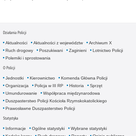
Działania Policji
Aktualności
Aktualności z województw
Archiwum X
Ruch drogowy
Poszukiwani
Zaginieni
Lotnictwo Policji
Polemiki i sprostowania
O Policji
Jednostki
Kierownictwo
Komenda Główna Policji
Organizacja
Policja w III RP
Historia
Sprzęt
Umundurowanie
Współpraca międzynarodowa
Duszpasterstwo Policji Kościoła Rzymskokatolickiego
Prawosławne Duszpasterstwo Policji
Statystyka
Informacje
Ogólne statystyki
Wybrane statystyki
Kodeks karny
Ruch drogowy
Raporty
Opinia publiczna