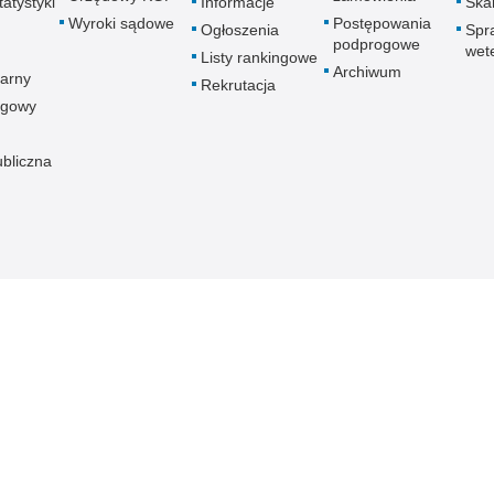
atystyki
Informacje
Skar
Wyroki sądowe
Postępowania
Ogłoszenia
Spr
podprogowe
wet
Listy rankingowe
Archiwum
arny
Rekrutacja
ogowy
ubliczna
znej
Redakcja serwisu
Dostępność
Nota p