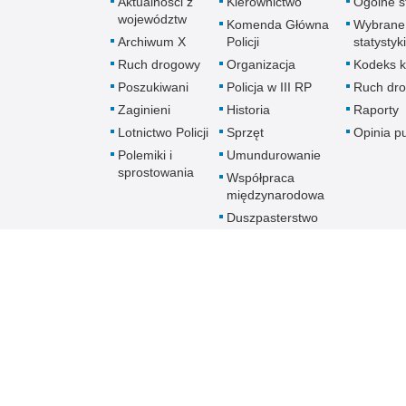
Aktualności z
Kierownictwo
Ogólne st
województw
Komenda Główna
Wybrane
Archiwum X
Policji
statystyki
Ruch drogowy
Organizacja
Kodeks k
Poszukiwani
Policja w III RP
Ruch dr
Zaginieni
Historia
Raporty
Lotnictwo Policji
Sprzęt
Opinia p
Polemiki i
Umundurowanie
sprostowania
Współpraca
międzynarodowa
Duszpasterstwo
Policji Kościoła
Rzymskokatolickiego
Prawosławne
Duszpasterstwo
Policji
Policja
online
Biuletyn Informacji Public