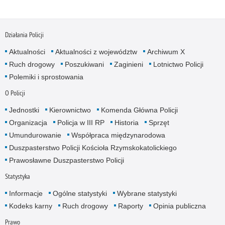
Działania Policji
Aktualności
Aktualności z województw
Archiwum X
Ruch drogowy
Poszukiwani
Zaginieni
Lotnictwo Policji
Polemiki i sprostowania
O Policji
Jednostki
Kierownictwo
Komenda Główna Policji
Organizacja
Policja w III RP
Historia
Sprzęt
Umundurowanie
Współpraca międzynarodowa
Duszpasterstwo Policji Kościoła Rzymskokatolickiego
Prawosławne Duszpasterstwo Policji
Statystyka
Informacje
Ogólne statystyki
Wybrane statystyki
Kodeks karny
Ruch drogowy
Raporty
Opinia publiczna
Prawo