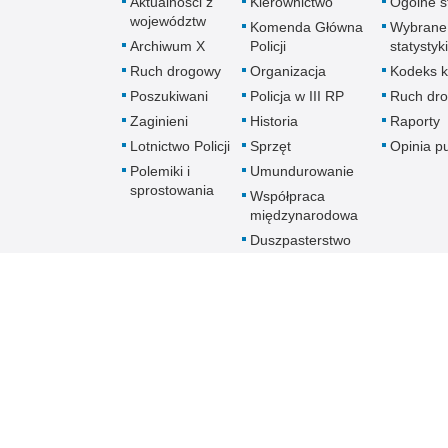
Aktualności z
Kierownictwo
Ogólne st
województw
Komenda Główna
Wybrane
Archiwum X
Policji
statystyki
Ruch drogowy
Organizacja
Kodeks k
Poszukiwani
Policja w III RP
Ruch dr
Zaginieni
Historia
Raporty
Lotnictwo Policji
Sprzęt
Opinia p
Polemiki i
Umundurowanie
sprostowania
Współpraca
międzynarodowa
Duszpasterstwo
Policji Kościoła
Rzymskokatolickiego
Prawosławne
Duszpasterstwo
Policji
Policja
online
Biuletyn Informacji Public