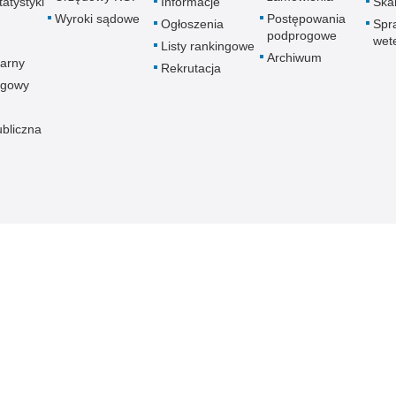
atystyki
Informacje
Skar
Wyroki sądowe
Postępowania
Ogłoszenia
Spr
podprogowe
wet
Listy rankingowe
Archiwum
arny
Rekrutacja
ogowy
ubliczna
znej
Redakcja serwisu
Dostępność
Nota p