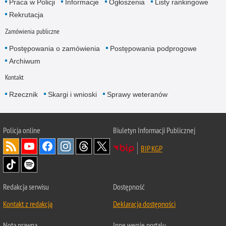
Praca w Policji
Informacje
Ogłoszenia
Listy rankingowe
Rekrutacja
Zamówienia publiczne
Postępowania o zamówienia
Postępowania podprogowe
Archiwum
Kontakt
Rzecznik
Skargi i wnioski
Sprawy weteranów
Policja
online
Biuletyn Informacji Publicznej
BIP KGP
Redakcja serwisu
Dostępność
Kontakt z redakcją
Deklaracja dostępności
Nota prawna
Inne wersje portalu