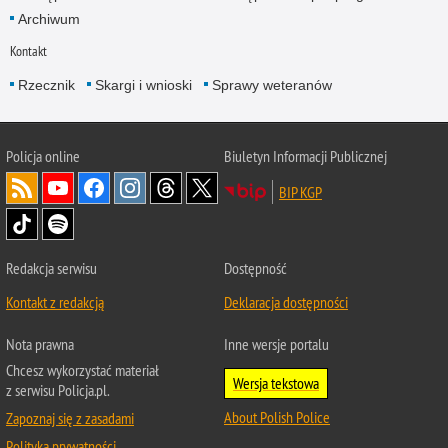
Archiwum
Kontakt
Rzecznik
Skargi i wnioski
Sprawy weteranów
Policja
online
Biuletyn Informacji Publicznej
BIP KGP
Redakcja serwisu
Dostępność
Kontakt z redakcją
Deklaracja dostępności
Nota prawna
Inne wersje portalu
Chcesz wykorzystać materiał
Wersja tekstowa
z serwisu Policja.pl.
About Polish Police
Zapoznaj się z zasadami
Polityka prywatności