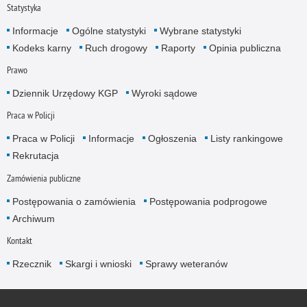
Statystyka
Informacje
Ogólne statystyki
Wybrane statystyki
Kodeks karny
Ruch drogowy
Raporty
Opinia publiczna
Prawo
Dziennik Urzędowy KGP
Wyroki sądowe
Praca w Policji
Praca w Policji
Informacje
Ogłoszenia
Listy rankingowe
Rekrutacja
Zamówienia publiczne
Postępowania o zamówienia
Postępowania podprogowe
Archiwum
Kontakt
Rzecznik
Skargi i wnioski
Sprawy weteranów