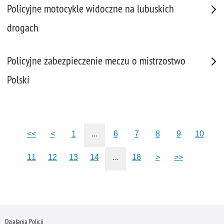
Policyjne motocykle widoczne na lubuskich
drogach
Policyjne zabezpieczenie meczu o mistrzostwo
Polski
<<
<
1
...
6
7
8
9
10
11
12
13
14
...
18
>
>>
Działania Policji