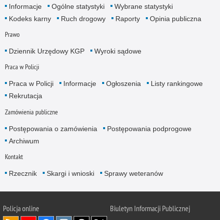
Informacje
Ogólne statystyki
Wybrane statystyki
Kodeks karny
Ruch drogowy
Raporty
Opinia publiczna
Prawo
Dziennik Urzędowy KGP
Wyroki sądowe
Praca w Policji
Praca w Policji
Informacje
Ogłoszenia
Listy rankingowe
Rekrutacja
Zamówienia publiczne
Postępowania o zamówienia
Postępowania podprogowe
Archiwum
Kontakt
Rzecznik
Skargi i wnioski
Sprawy weteranów
Policja
online
Biuletyn Informacji Publicznej