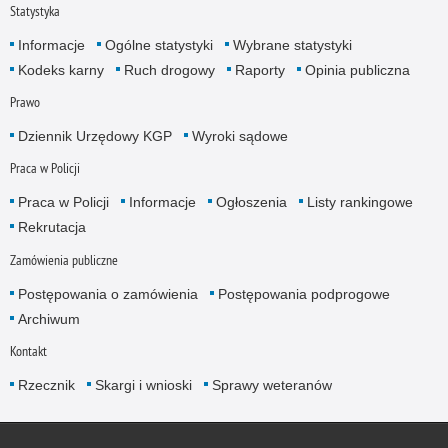
Statystyka
Informacje
Ogólne statystyki
Wybrane statystyki
Kodeks karny
Ruch drogowy
Raporty
Opinia publiczna
Prawo
Dziennik Urzędowy KGP
Wyroki sądowe
Praca w Policji
Praca w Policji
Informacje
Ogłoszenia
Listy rankingowe
Rekrutacja
Zamówienia publiczne
Postępowania o zamówienia
Postępowania podprogowe
Archiwum
Kontakt
Rzecznik
Skargi i wnioski
Sprawy weteranów