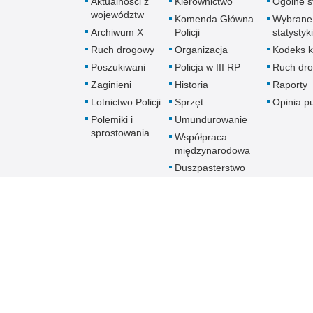
Aktualności z
Kierownictwo
Ogólne st
województw
Komenda Główna
Wybrane
Archiwum X
Policji
statystyki
Ruch drogowy
Organizacja
Kodeks k
Poszukiwani
Policja w III RP
Ruch dr
Zaginieni
Historia
Raporty
Lotnictwo Policji
Sprzęt
Opinia p
Polemiki i
Umundurowanie
sprostowania
Współpraca
międzynarodowa
Duszpasterstwo
Policji Kościoła
Rzymskokatolickiego
Prawosławne
Duszpasterstwo
Policji
Policja
online
Biuletyn Informacji Public