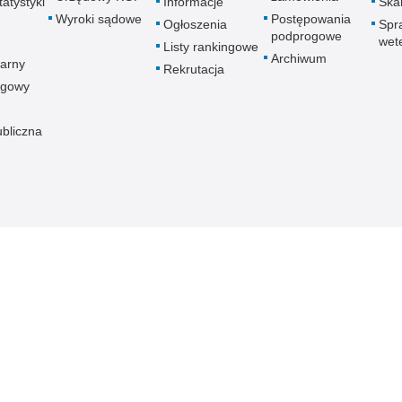
atystyki
Informacje
Skar
Wyroki sądowe
Postępowania
Ogłoszenia
Spr
podprogowe
wet
Listy rankingowe
Archiwum
arny
Rekrutacja
ogowy
ubliczna
znej
Redakcja serwisu
Dostępność
Nota p