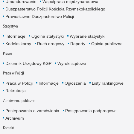
Umundurowanie
Współpraca międzynarodowa
Duszpasterstwo Policji Kościoła Rzymskokatolickiego
Prawosławne Duszpasterstwo Policji
Statystyka
Informacje
Ogólne statystyki
Wybrane statystyki
Kodeks karny
Ruch drogowy
Raporty
Opinia publiczna
Prawo
Dziennik Urzędowy KGP
Wyroki sądowe
Praca w Policji
Praca w Policji
Informacje
Ogłoszenia
Listy rankingowe
Rekrutacja
Zamówienia publiczne
Postępowania o zamówienia
Postępowania podprogowe
Archiwum
Kontakt