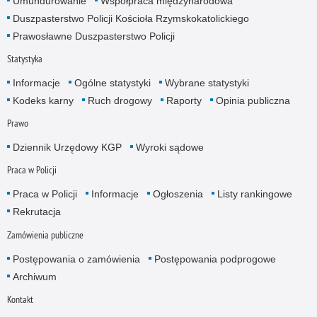
Umundurowanie
Współpraca międzynarodowa
Duszpasterstwo Policji Kościoła Rzymskokatolickiego
Prawosławne Duszpasterstwo Policji
Statystyka
Informacje
Ogólne statystyki
Wybrane statystyki
Kodeks karny
Ruch drogowy
Raporty
Opinia publiczna
Prawo
Dziennik Urzędowy KGP
Wyroki sądowe
Praca w Policji
Praca w Policji
Informacje
Ogłoszenia
Listy rankingowe
Rekrutacja
Zamówienia publiczne
Postępowania o zamówienia
Postępowania podprogowe
Archiwum
Kontakt