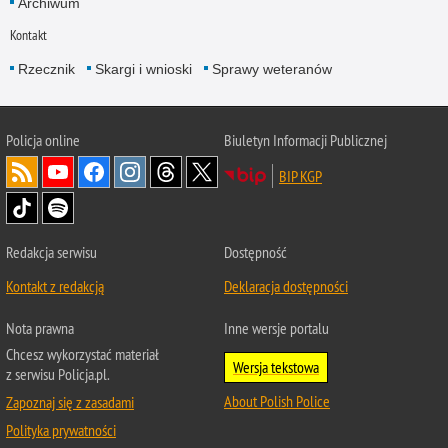
Archiwum
Kontakt
Rzecznik
Skargi i wnioski
Sprawy weteranów
Policja
online
Biuletyn Informacji Publicznej
BIP KGP
Redakcja serwisu
Dostępność
Kontakt z redakcją
Deklaracja dostępności
Nota prawna
Inne wersje portalu
Chcesz wykorzystać materiał
Wersja tekstowa
z serwisu Policja.pl.
About Polish Police
Zapoznaj się z zasadami
Polityka prywatności