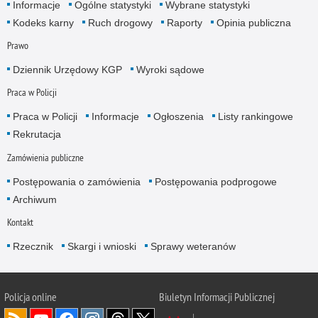
Informacje
Ogólne statystyki
Wybrane statystyki
Kodeks karny
Ruch drogowy
Raporty
Opinia publiczna
Prawo
Dziennik Urzędowy KGP
Wyroki sądowe
Praca w Policji
Praca w Policji
Informacje
Ogłoszenia
Listy rankingowe
Rekrutacja
Zamówienia publiczne
Postępowania o zamówienia
Postępowania podprogowe
Archiwum
Kontakt
Rzecznik
Skargi i wnioski
Sprawy weteranów
Policja
online
Biuletyn Informacji Publicznej