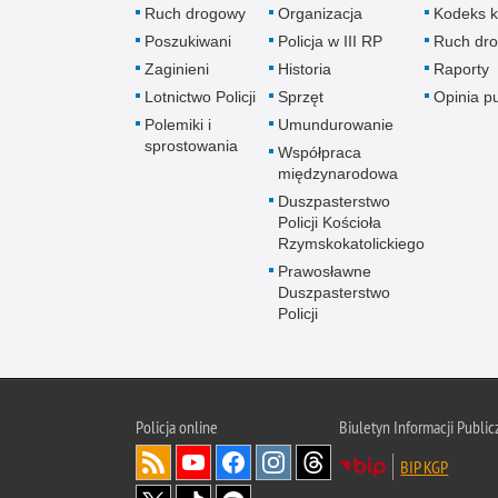
Ruch drogowy
Organizacja
Kodeks k
Poszukiwani
Policja w III RP
Ruch dr
Zaginieni
Historia
Raporty
Lotnictwo Policji
Sprzęt
Opinia p
Polemiki i
Umundurowanie
sprostowania
Współpraca
międzynarodowa
Duszpasterstwo
Policji Kościoła
Rzymskokatolickiego
Prawosławne
Duszpasterstwo
Policji
Policja
online
Biuletyn Informacji Public
BIP KGP