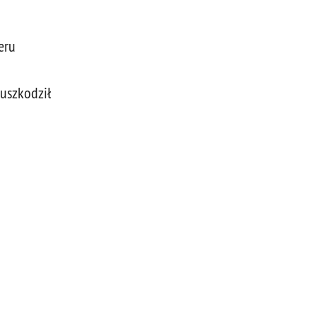
eru
 uszkodził