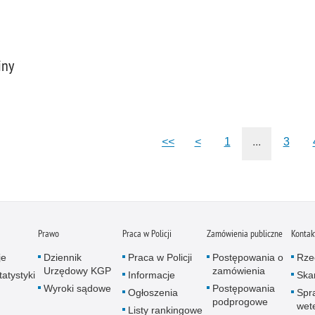
iny
<<
<
1
...
3
Prawo
Praca w Policji
Zamówienia publiczne
Kontak
je
Dziennik
Praca w Policji
Postępowania o
Rze
Urzędowy KGP
zamówienia
atystyki
Informacje
Skar
Wyroki sądowe
Postępowania
Ogłoszenia
Spr
podprogowe
wet
Listy rankingowe