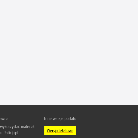
rawna
Inne wersje portalu
wykorzystać materiał
Wersja tekstowa
u Policja.pl.