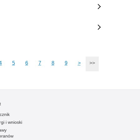
4
5
6
7
8
9
>
>>
t
cznik
gi i wnioski
awy
eranów