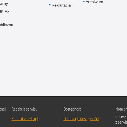
Archiwum
arny
Rekrutacja
ogowy
ubliczna
znej
Redakcja serwisu
Dostępność
Nota p
Chcesz 
Kontakt z redakcją
Deklaracja dostępności
z serwis