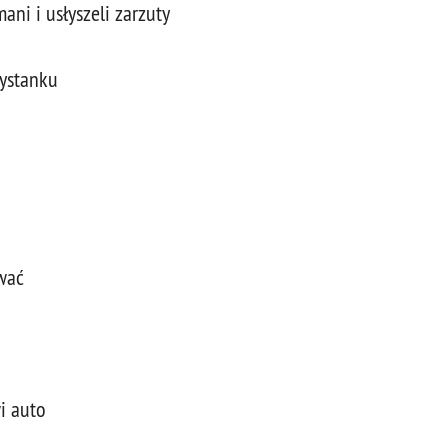
ani i usłyszeli zarzuty
zystanku
wać
i auto