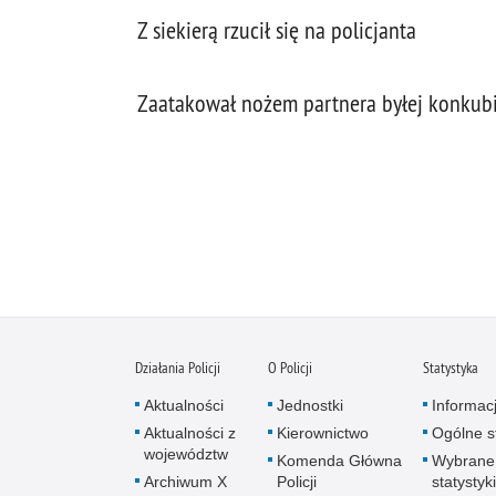
Z siekierą rzucił się na policjanta
Zaatakował nożem partnera byłej konkub
Działania Policji
O Policji
Statystyka
Aktualności
Jednostki
Informac
Aktualności z
Kierownictwo
Ogólne st
województw
Komenda Główna
Wybrane
Archiwum X
Policji
statystyki