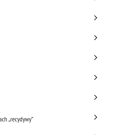
ach „recydywy”