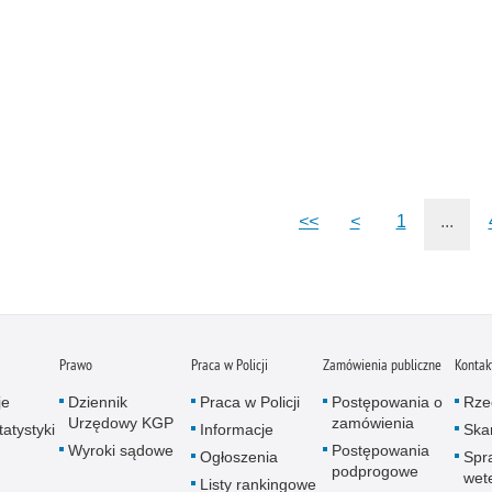
<<
<
1
...
Prawo
Praca w Policji
Zamówienia publiczne
Kontak
je
Dziennik
Praca w Policji
Postępowania o
Rze
Urzędowy KGP
zamówienia
atystyki
Informacje
Skar
Wyroki sądowe
Postępowania
Ogłoszenia
Spr
podprogowe
wet
Listy rankingowe