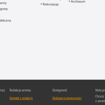
Archiwum
arny
Rekrutacja
ogowy
ubliczna
znej
Redakcja serwisu
Dostępność
Nota p
Chcesz 
Kontakt z redakcją
Deklaracja dostępności
z serwis