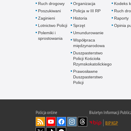
Ruch drogowy
Organizacja
Kodeks k
Poszukiwani
Policja w III RP
Ruch dr
Zaginieni
Historia
Raporty
Lotnictwo Policji
Sprzęt
Opinia p
Polemiki i
Umundurowanie
sprostowania
Współpraca
międzynarodowa
Duszpasterstwo
Policji Kościoła
Rzymskokatolickiego
Prawosławne
Duszpasterstwo
Policji
Policja
online
Biuletyn Informacji Public
BIP KGP