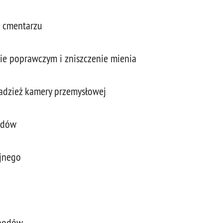
a cmentarzu
zie poprawczym i zniszczenie mienia
radzież kamery przemysłowej
odów
yjnego
chodów