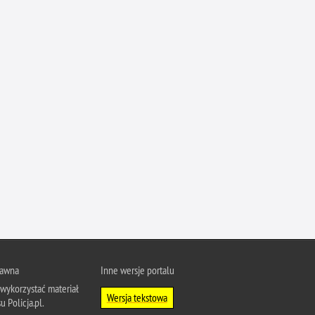
rawna
Inne wersje portalu
wykorzystać materiał
Wersja tekstowa
u Policja.pl.