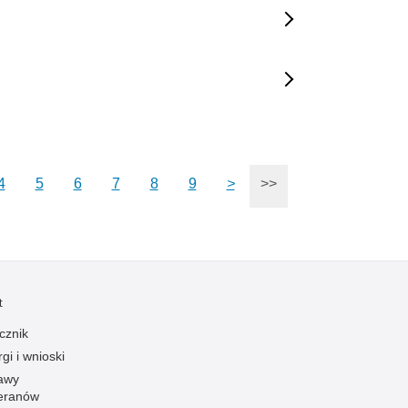
4
5
6
7
8
9
>
>>
t
cznik
gi i wnioski
awy
eranów