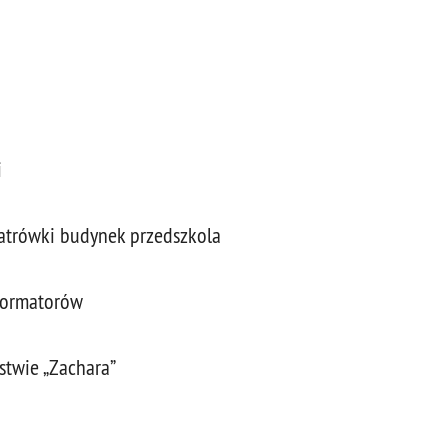
i
wiatrówki budynek przedszkola
sformatorów
stwie „Zachara”