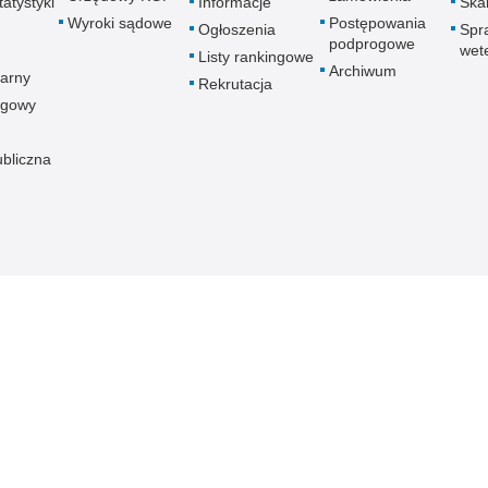
atystyki
Informacje
Skar
Wyroki sądowe
Postępowania
Ogłoszenia
Spr
podprogowe
wet
Listy rankingowe
Archiwum
arny
Rekrutacja
ogowy
ubliczna
znej
Redakcja serwisu
Dostępność
Nota p