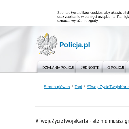
Strona używa plików cookies, aby ułatwić użyt
oraz zapisanie w pamięci urządzenia. Pamięta
oznacza wyrażenie zgody.
Policja.pl
DZIAŁANIA POLICJI
JEDNOSTKI
O POLICJI
Strona główna
Tagi
#TwojeŻycieTwojaKart
#TwojeŻycieTwojaKarta - ale nie musisz g