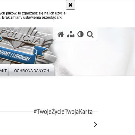
ych plików, to zgadzasz się na ich użycie
. Brak zmiany ustawienia przeglądarki
otwórz wysz
AKT
OCHRONA DANYCH
#TwojeŻycieTwojaKarta