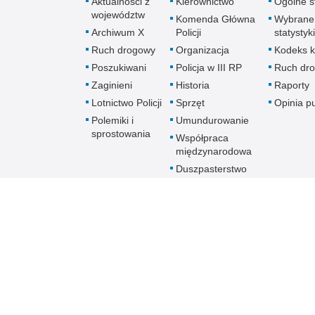
Aktualności z
Kierownictwo
Ogólne st
województw
Komenda Główna
Wybrane
Archiwum X
Policji
statystyki
Ruch drogowy
Organizacja
Kodeks k
Poszukiwani
Policja w III RP
Ruch dr
Zaginieni
Historia
Raporty
Lotnictwo Policji
Sprzęt
Opinia p
Polemiki i
Umundurowanie
sprostowania
Współpraca
międzynarodowa
Duszpasterstwo
Policji Kościoła
Rzymskokatolickiego
Prawosławne
Duszpasterstwo
Policji
Policja
online
Biuletyn Informacji Public