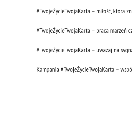
#TwojeŻycieTwojaKarta – miłość, która zn
#TwojeŻycieTwojaKarta – praca marzeń cz
#TwojeŻycieTwojaKarta – uważaj na sygnał
Kampania #TwojeŻycieTwojaKarta – wspóln