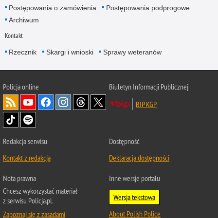
Postępowania o zamówienia
Postępowania podprogowe
Archiwum
Kontakt
Rzecznik
Skargi i wnioski
Sprawy weteranów
Policja
online
Biuletyn Informacji Publicznej
BIP KGP
Redakcja serwisu
Dostępność
Kontakt z redakcją
Deklaracja dostępności
Nota prawna
Inne wersje portalu
Chcesz wykorzystać materiał
Wersja tekstowa
z serwisu Policja.pl.
About Polish Police
Zapoznaj się z zasadami