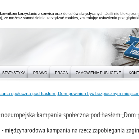
kownikom korzystanie z serwisu oraz do celów statystycznych. Jeśli nie blokujesz t
j, że możesz samodzielnie zarządzać cookies, zmieniając ustawienia przeglądarki
STATYSTYKA
PRAWO
PRACA
ZAMÓWIENIA PUBLICZNE
KONT
pania społeczna pod hasłem „Dom powinien być bezpiecznym miejsce
lnoeuropejska kampania społeczna pod hasłem „Dom 
- międzynarodowa kampania na rzecz zapobiegania zagin