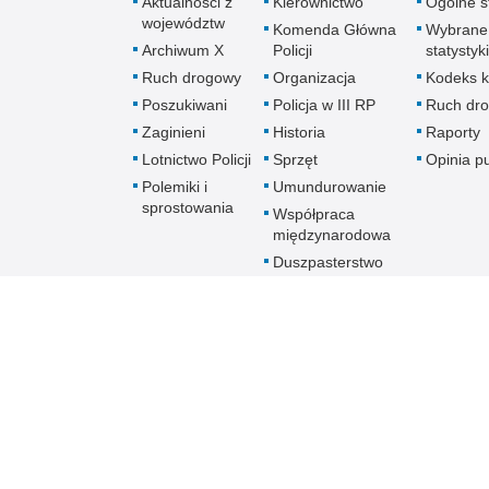
Aktualności z
Kierownictwo
Ogólne st
województw
Komenda Główna
Wybrane
Archiwum X
Policji
statystyki
Ruch drogowy
Organizacja
Kodeks k
Poszukiwani
Policja w III RP
Ruch dr
Zaginieni
Historia
Raporty
Lotnictwo Policji
Sprzęt
Opinia p
Polemiki i
Umundurowanie
sprostowania
Współpraca
międzynarodowa
Duszpasterstwo
Policji Kościoła
Rzymskokatolickiego
Prawosławne
Duszpasterstwo
Policji
Policja
online
Biuletyn Informacji Public