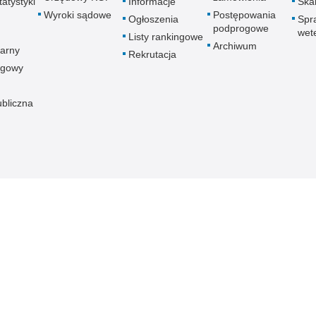
atystyki
Informacje
Skar
Wyroki sądowe
Postępowania
Ogłoszenia
Spr
podprogowe
wet
Listy rankingowe
Archiwum
arny
Rekrutacja
ogowy
ubliczna
znej
Redakcja serwisu
Dostępność
Nota p