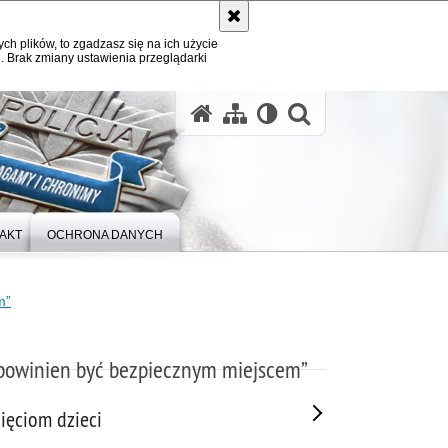
ych plików, to zgadzasz się na ich użycie
. Brak zmiany ustawienia przeglądarki
otwórz wysz
AKT
OCHRONA DANYCH
m”
powinien być bezpiecznym miejscem”
ięciom dzieci