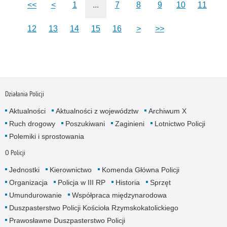
<<
<
1
...
7
8
9
10
11
12
13
14
15
16
>
>>
Działania Policji
Aktualności
Aktualności z województw
Archiwum X
Ruch drogowy
Poszukiwani
Zaginieni
Lotnictwo Policji
Polemiki i sprostowania
O Policji
Jednostki
Kierownictwo
Komenda Główna Policji
Organizacja
Policja w III RP
Historia
Sprzęt
Umundurowanie
Współpraca międzynarodowa
Duszpasterstwo Policji Kościoła Rzymskokatolickiego
Prawosławne Duszpasterstwo Policji